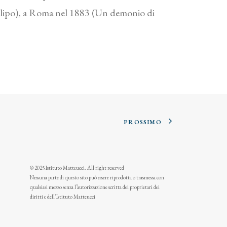
sillipo), a Roma nel 1883 (Un demonio di
PROSSIMO
© 2025 Istituto Matteucci. All right reserved
Nessuna parte di questo sito può essere riprodotta o trasmessa con
qualsiasi mezzo senza l’autorizzazione scritta dei proprietari dei
diritti e dell’Istituto Matteucci