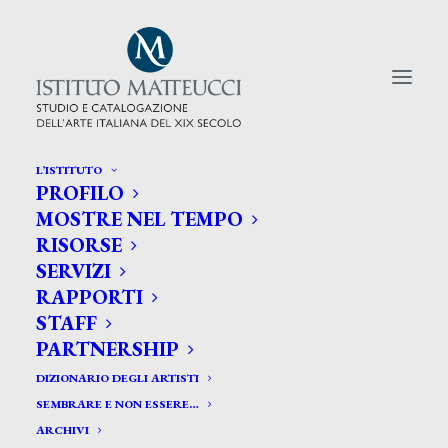
L’ISTITUTO
PROFILO
CERCA TRA GLI ARTISTI:
MOSTRE NEL TEMPO
RISORSE
Search
SERVIZI
for:
RAPPORTI
STAFF
PARTNERSHIP
DIZIONARIO DEGLI ARTISTI
SEMBRARE E NON ESSERE…
ARCHIVI