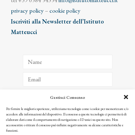
tel +39 0584 54354
info@istitutomatteucci.it
privacy policy
–
cookie policy
Iscriviti alla Newsletter dell’Istituto
Matteucci
Gestisci Consenso
ISCRIVITI
Per fornire le migliori esperienze, utilizziamo tecnologie come i cookie per memorizzare e/o
accedere alle informazioni del dispositivo. Il consenso a queste tecnologie ci permetterà di
Facendo clic per iscriverti, riconosci che le tue informazioni saranno trattate
elaborare dati come il comportamento di navigazione o ID unici su questo sito. Non
seguendo la nostra
Privacy Policy
acconsentire o ritirare il consenso può influire negativamente su alcune caratteristiche e
© 2025 Istituto Matteucci. All right reserved
funzioni.