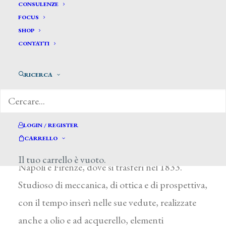
Garibbo Luigi *
CONSULENZE
FOCUS
SHOP
GARIBBO LUIGI
CONTATTI
Genova 1782 – Firenze 1869
RICERCA
Dal 1802 frequentò a Genova l’Accademia
Ligustica e si dedicò all’incisione su rame. Seguì
un vedutismo analitico di tradizione
LOGIN / REGISTER
settecentesca, fissando eventi e aspetti
CARRELLO
caratteristici delle città di Genova, Roma,
Il tuo carrello è vuoto.
Napoli e Firenze, dove si trasferì nel 1833.
Studioso di meccanica, di ottica e di prospettiva,
con il tempo inserì nelle sue vedute, realizzate
anche a olio e ad acquerello, elementi