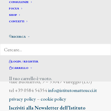
Gavarni Paul
CONSULENZE
FOCUS
SHOP
CONTATTI
RICERCA
DIZIONARIO DEGLI ARTISTI
LOGIN / REGISTER
CARRELLO
Istituto Matteucci
Il tuo carrello è vuoto.
viale Buonarroti, 9 – 55049 Viareggio (LU)
tel +39 0584 54354
info@istitutomatteucci.it
privacy policy
–
cookie policy
Iscriviti alla Newsletter dell’Istituto