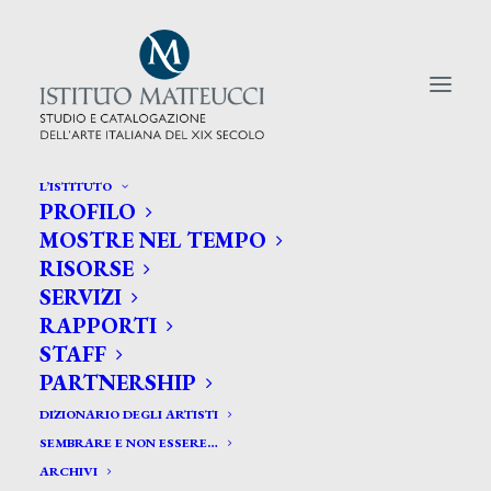
L’ISTITUTO
PROFILO
CERCA TRA GLI ARTISTI:
MOSTRE NEL TEMPO
RISORSE
Search
SERVIZI
for:
RAPPORTI
STAFF
PARTNERSHIP
DIZIONARIO DEGLI ARTISTI
SEMBRARE E NON ESSERE…
ARCHIVI