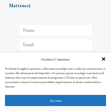
Matteucci
Gestisci Consenso
ISCRIVITI
Per fornire le migliori esperienze, utilizziamo tecnologie come i cookie per memorizzare e/o
accedere alle informazioni del dispositivo. Il consenso a queste tecnologie ci permetterà di
Facendo clic per iscriverti, riconosci che le tue informazioni saranno trattate
elaborare dati come il comportamento di navigazione o ID unici su questo sito. Non
seguendo la nostra
Privacy Policy
acconsentire o ritirare il consenso può influire negativamente su alcune caratteristiche e
© 2025 Istituto Matteucci. All right reserved
funzioni.
Nessuna parte di questo sito può essere riprodotta o trasmessa con qualsiasi mezzo senza
l’autorizzazione scritta dei proprietari dei diritti e dell’Istituto Matteucci
Accetta