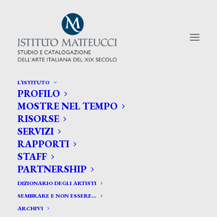
L’ISTITUTO
PROFILO
CERCA TRA GLI ARTISTI:
MOSTRE NEL TEMPO
RISORSE
Search
SERVIZI
for:
RAPPORTI
STAFF
PARTNERSHIP
DIZIONARIO DEGLI ARTISTI
SEMBRARE E NON ESSERE…
ARCHIVI