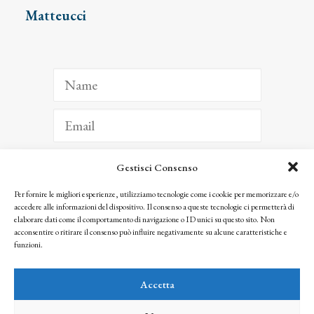
Matteucci
Gestisci Consenso
ISCRIVITI
Per fornire le migliori esperienze, utilizziamo tecnologie come i cookie per memorizzare e/o
accedere alle informazioni del dispositivo. Il consenso a queste tecnologie ci permetterà di
Facendo clic per iscriverti, riconosci che le tue informazioni saranno trattate
elaborare dati come il comportamento di navigazione o ID unici su questo sito. Non
seguendo la nostra
Privacy Policy
acconsentire o ritirare il consenso può influire negativamente su alcune caratteristiche e
© 2025 Istituto Matteucci. All right reserved
funzioni.
Nessuna parte di questo sito può essere riprodotta o trasmessa con qualsiasi mezzo senza
l’autorizzazione scritta dei proprietari dei diritti e dell’Istituto Matteucci
Accetta