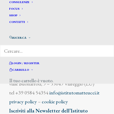
Gavarny
CONSULENZE
FOCUS
SHOP
CONTATTI
RICERCA
DIZIONARIO DEGLI ARTISTI
LOGIN / REGISTER
CARRELLO
Istituto Matteucci
Il tuo carrello è vuoto.
viale Buonarroti, 9 – 55049 Viareggio (LU)
tel +39 0584 54354
info@istitutomatteucci.it
privacy policy
–
cookie policy
Iscriviti alla Newsletter dell’Istituto