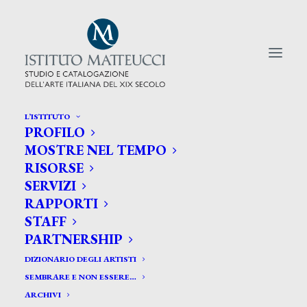
L’ISTITUTO
PROFILO
CERCA TRA GLI ARTISTI:
MOSTRE NEL TEMPO
RISORSE
Search
SERVIZI
for:
RAPPORTI
STAFF
PARTNERSHIP
DIZIONARIO DEGLI ARTISTI
SEMBRARE E NON ESSERE…
ARCHIVI