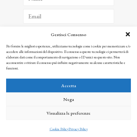
Gestisci Consenso
ISCRIVITI
Per fornire le migliori esperienze, utilizziamo tecnologie come i cookie per memorizzare e/o
accedere alle informazioni del dispositivo. Il consenso a queste tecnologie ci permetterà di
Facendo clic per iscriverti, riconosci che le tue informazioni saranno trattate
elaborare dati come il comportamento di navigazione o ID unici su questo sito. Non
seguendo la nostra
Privacy Policy
acconsentire o ritirare il consenso può influire negativamente su alcune caratteristiche e
© 2025 Istituto Matteucci. All right reserved
funzioni.
Nessuna parte di questo sito può essere riprodotta o trasmessa con qualsiasi mezzo senza
l’autorizzazione scritta dei proprietari dei diritti e dell’Istituto Matteucci
Accetta
Nega
Visualizza le preferenze
credits
Cookie Policy
Privacy Policy