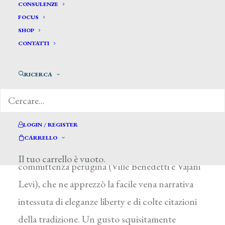
Giancarli Alfredo*
CONSULENZE
FOCUS
SHOP
GIANCARLI ALFREDO
CONTATTI
Perugia 1876 – 1946
RICERCA
Ebbe la sua formazione all’Accademia di Belle
Arti di Perugia. Il tirocinio svolto sotto la guida
di D. Bruschi e di A. Brugnoli, che lo
LOGIN / REGISTER
coinvolsero nella decorazione di diverse chiese
CARRELLO
del territorio, gli aprì le porte della facoltosa
Il tuo carrello è vuoto.
committenza perugina (Ville Benedetti e Vajani
Levi), che ne apprezzò la facile vena narrativa
intessuta di eleganze liberty e di colte citazioni
della tradizione. Un gusto squisitamente