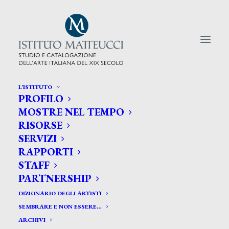
L’ISTITUTO
PROFILO
CERCA TRA GLI ARTISTI:
MOSTRE NEL TEMPO
RISORSE
Search
SERVIZI
for:
RAPPORTI
STAFF
PARTNERSHIP
DIZIONARIO DEGLI ARTISTI
SEMBRARE E NON ESSERE…
ARCHIVI