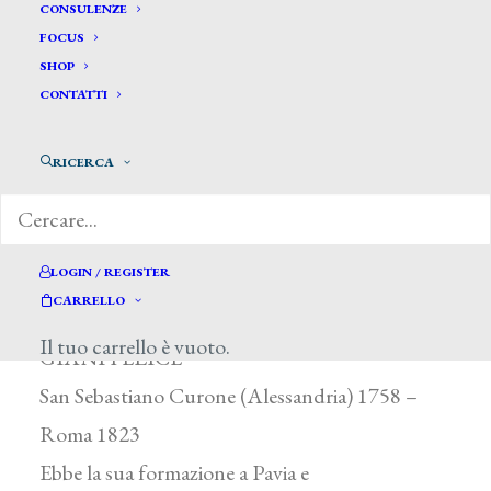
CONSULENZE
FOCUS
SHOP
CONTATTI
RICERCA
Giani Felice *
LOGIN / REGISTER
CARRELLO
Il tuo carrello è vuoto.
GIANI FELICE
San Sebastiano Curone (Alessandria) 1758 –
Roma 1823
Ebbe la sua formazione a Pavia e