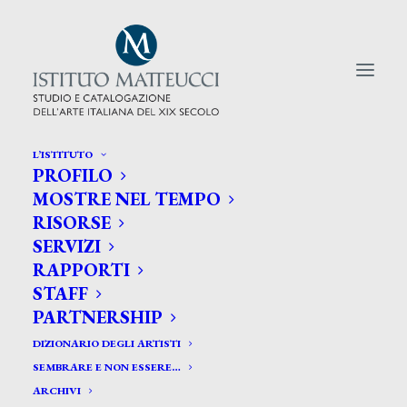
L’ISTITUTO
PROFILO
CERCA TRA GLI ARTISTI:
MOSTRE NEL TEMPO
RISORSE
Search
SERVIZI
for:
RAPPORTI
STAFF
PARTNERSHIP
DIZIONARIO DEGLI ARTISTI
SEMBRARE E NON ESSERE…
ARCHIVI