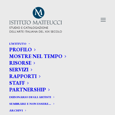
L’ISTITUTO
PROFILO
CERCA TRA GLI ARTISTI:
MOSTRE NEL TEMPO
RISORSE
Search
SERVIZI
for:
RAPPORTI
STAFF
PARTNERSHIP
DIZIONARIO DEGLI ARTISTI
SEMBRARE E NON ESSERE…
ARCHIVI