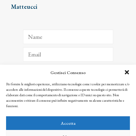
Matteucci
Gestisci Consenso
ISCRIVITI
Per fornire le migliori esperienze, utilizziamo tecnologie come i cookie per memorizzare e/o
accedere alle informazioni del dispositivo. Il consenso a queste tecnologie ci permetterà di
Facendo clic per iscriverti, riconosci che le tue informazioni saranno trattate
elaborare dati come il comportamento di navigazione o ID unici su questo sito. Non
seguendo la nostra
Privacy Policy
acconsentire o ritirare il consenso può influire negativamente su alcune caratteristiche e
© 2025 Istituto Matteucci. All right reserved
funzioni.
Nessuna parte di questo sito può essere riprodotta o trasmessa con qualsiasi mezzo senza
l’autorizzazione scritta dei proprietari dei diritti e dell’Istituto Matteucci
Accetta