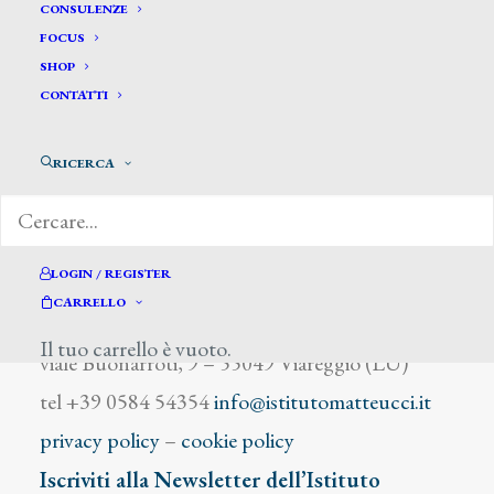
Giani P.
CONSULENZE
FOCUS
SHOP
CONTATTI
RICERCA
DIZIONARIO DEGLI ARTISTI
LOGIN / REGISTER
CARRELLO
Istituto Matteucci
Il tuo carrello è vuoto.
viale Buonarroti, 9 – 55049 Viareggio (LU)
tel +39 0584 54354
info@istitutomatteucci.it
privacy policy
–
cookie policy
Iscriviti alla Newsletter dell’Istituto