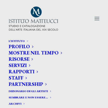
L’ISTITUTO
PROFILO
CERCA TRA GLI ARTISTI:
MOSTRE NEL TEMPO
RISORSE
Search
SERVIZI
for:
RAPPORTI
STAFF
PARTNERSHIP
DIZIONARIO DEGLI ARTISTI
SEMBRARE E NON ESSERE…
ARCHIVI