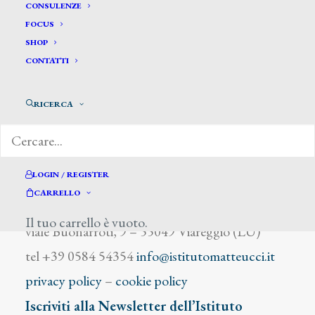
Gleich John
CONSULENZE
FOCUS
SHOP
CONTATTI
RICERCA
DIZIONARIO DEGLI ARTISTI
LOGIN / REGISTER
CARRELLO
Istituto Matteucci
Il tuo carrello è vuoto.
viale Buonarroti, 9 – 55049 Viareggio (LU)
tel +39 0584 54354
info@istitutomatteucci.it
privacy policy
–
cookie policy
Iscriviti alla Newsletter dell’Istituto