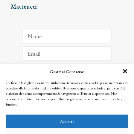
Matteucci
Gestisci Consenso
ISCRIVITI
Per fornire le migliori esperienze, utilizziamo tecnologie come i cookie per memorizzare e/o
accedere alle informazioni del dispositivo. Il consenso a queste tecnologie ci permetterà di
Facendo clic per iscriverti, riconosci che le tue informazioni saranno trattate
elaborare dati come il comportamento di navigazione o ID unici su questo sito. Non
seguendo la nostra
Privacy Policy
acconsentire o ritirare il consenso può influire negativamente su alcune caratteristiche e
© 2025 Istituto Matteucci. All right reserved
funzioni.
Nessuna parte di questo sito può essere riprodotta o trasmessa con qualsiasi mezzo senza
l’autorizzazione scritta dei proprietari dei diritti e dell’Istituto Matteucci
Accetta