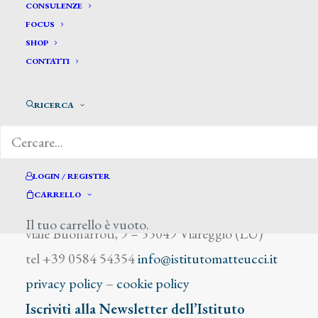
Gonella G.
CONSULENZE
FOCUS
SHOP
CONTATTI
RICERCA
DIZIONARIO DEGLI ARTISTI
LOGIN / REGISTER
CARRELLO
Istituto Matteucci
Il tuo carrello è vuoto.
viale Buonarroti, 9 – 55049 Viareggio (LU)
tel +39 0584 54354
info@istitutomatteucci.it
privacy policy
–
cookie policy
Iscriviti alla Newsletter dell’Istituto