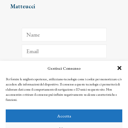
Matteucci
Gestisci Consenso
ISCRIVITI
Per fornire le migliori esperienze, utilizziamo tecnologie come i cookie per memorizzare e/o
accedere alle informazioni del dispositivo. Il consenso a queste tecnologie ci permetterà di
Facendo clic per iscriverti, riconosci che le tue informazioni saranno trattate
elaborare dati come il comportamento di navigazione o ID unici su questo sito. Non
seguendo la nostra
Privacy Policy
acconsentire o ritirare il consenso può influire negativamente su alcune caratteristiche e
© 2025 Istituto Matteucci. All right reserved
funzioni.
Nessuna parte di questo sito può essere riprodotta o trasmessa con qualsiasi mezzo senza
l’autorizzazione scritta dei proprietari dei diritti e dell’Istituto Matteucci
Accetta