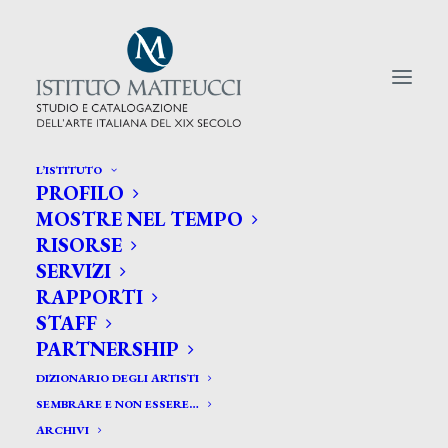
L’ISTITUTO
PROFILO
CERCA TRA GLI ARTISTI:
MOSTRE NEL TEMPO
RISORSE
Search
SERVIZI
for:
RAPPORTI
STAFF
PARTNERSHIP
DIZIONARIO DEGLI ARTISTI
SEMBRARE E NON ESSERE…
ARCHIVI