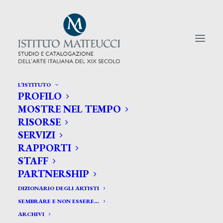
L’ISTITUTO
PROFILO
CERCA TRA GLI ARTISTI:
MOSTRE NEL TEMPO
RISORSE
Search
SERVIZI
for:
RAPPORTI
STAFF
PARTNERSHIP
DIZIONARIO DEGLI ARTISTI
SEMBRARE E NON ESSERE…
ARCHIVI