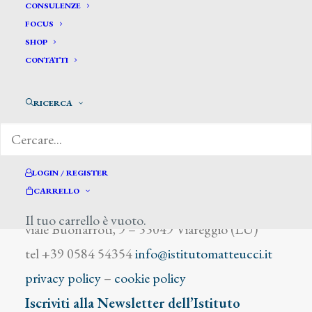
Gorra Giuseppe
CONSULENZE
FOCUS
SHOP
CONTATTI
RICERCA
DIZIONARIO DEGLI ARTISTI
LOGIN / REGISTER
CARRELLO
Istituto Matteucci
Il tuo carrello è vuoto.
viale Buonarroti, 9 – 55049 Viareggio (LU)
tel +39 0584 54354
info@istitutomatteucci.it
privacy policy
–
cookie policy
Iscriviti alla Newsletter dell’Istituto