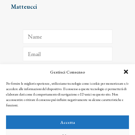
Matteucci
Gestisci Consenso
ISCRIVITI
Per fornire le migliori esperienze, utilizziamo tecnologie come i cookie per memorizzare e/o
accedere alle informazioni del dispositivo. Il consenso a queste tecnologie ci permetterà di
Facendo clic per iscriverti, riconosci che le tue informazioni saranno trattate
elaborare dati come il comportamento di navigazione o ID unici su questo sito. Non
seguendo la nostra
Privacy Policy
acconsentire o ritirare il consenso può influire negativamente su alcune caratteristiche e
© 2025 Istituto Matteucci. All right reserved
funzioni.
Nessuna parte di questo sito può essere riprodotta o trasmessa con qualsiasi mezzo senza
l’autorizzazione scritta dei proprietari dei diritti e dell’Istituto Matteucci
Accetta