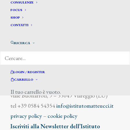
Governato Giovanni
CONSULENZE
FOCUS
SHOP
CONTATTI
RICERCA
DIZIONARIO DEGLI ARTISTI
LOGIN / REGISTER
CARRELLO
Istituto Matteucci
Il tuo carrello è vuoto.
viale Buonarroti, 9 – 55049 Viareggio (LU)
tel +39 0584 54354
info@istitutomatteucci.it
privacy policy
–
cookie policy
Iscriviti alla Newsletter dell’Istituto