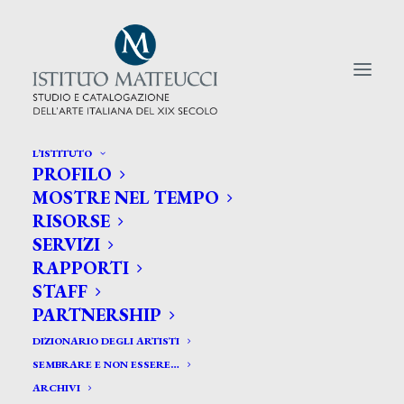
L’ISTITUTO
PROFILO
CERCA TRA GLI ARTISTI:
MOSTRE NEL TEMPO
RISORSE
Search
SERVIZI
for:
RAPPORTI
STAFF
PARTNERSHIP
DIZIONARIO DEGLI ARTISTI
SEMBRARE E NON ESSERE…
ARCHIVI