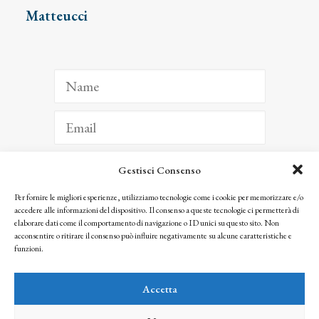
Matteucci
Gestisci Consenso
ISCRIVITI
Per fornire le migliori esperienze, utilizziamo tecnologie come i cookie per memorizzare e/o
accedere alle informazioni del dispositivo. Il consenso a queste tecnologie ci permetterà di
Facendo clic per iscriverti, riconosci che le tue informazioni saranno trattate
elaborare dati come il comportamento di navigazione o ID unici su questo sito. Non
seguendo la nostra
Privacy Policy
acconsentire o ritirare il consenso può influire negativamente su alcune caratteristiche e
© 2025 Istituto Matteucci. All right reserved
funzioni.
Nessuna parte di questo sito può essere riprodotta o trasmessa con qualsiasi mezzo senza
l’autorizzazione scritta dei proprietari dei diritti e dell’Istituto Matteucci
Accetta