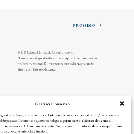
PROSSIMO
© 2025 Istituto Matteucci. All right reserved
Nessuna parte di questo sito può essere riprodotta o trasmessa con
qualsiasi mezzo senza l’autorizzazione scritta dei proprietari dei
diritti e dell’Istituto Matteucci
Gestisci Consenso
migliori esperienze, utilizziamo tecnologie come i cookie per memorizzare e/o accedere alle
l dispositivo. Il consenso a queste tecnologie ci permetterà di elaborare dati come il
i navigazione o ID unici su questo sito. Non acconsentire o ritirare il consenso può influire
u alcune caratteristiche e funzioni.