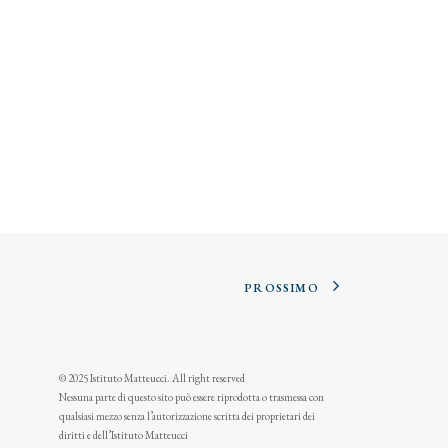
PROSSIMO
© 2025 Istituto Matteucci. All right reserved
Nessuna parte di questo sito può essere riprodotta o trasmessa con
qualsiasi mezzo senza l’autorizzazione scritta dei proprietari dei
diritti e dell’Istituto Matteucci