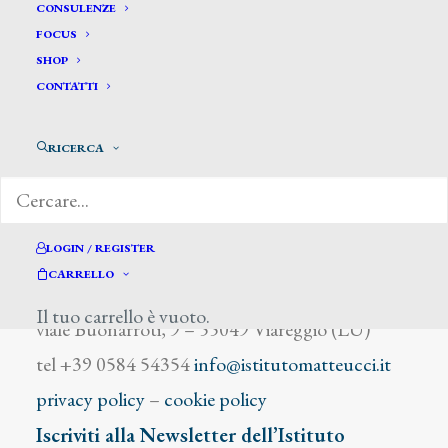
Guérin Charles
CONSULENZE
FOCUS
SHOP
CONTATTI
RICERCA
DIZIONARIO DEGLI ARTISTI
LOGIN / REGISTER
CARRELLO
Istituto Matteucci
Il tuo carrello è vuoto.
viale Buonarroti, 9 – 55049 Viareggio (LU)
tel +39 0584 54354
info@istitutomatteucci.it
privacy policy
–
cookie policy
Iscriviti alla Newsletter dell’Istituto