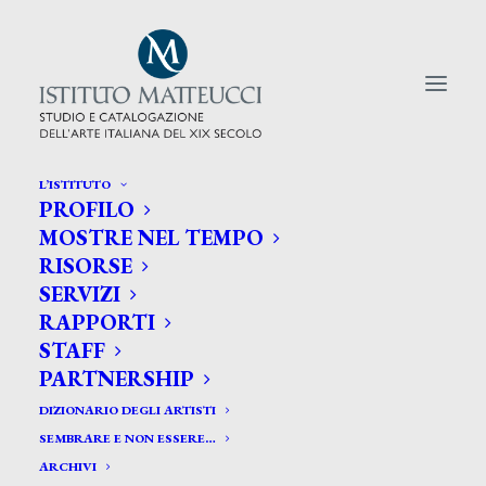
L’ISTITUTO
PROFILO
CERCA TRA GLI ARTISTI:
MOSTRE NEL TEMPO
RISORSE
Search
SERVIZI
for:
RAPPORTI
STAFF
PARTNERSHIP
DIZIONARIO DEGLI ARTISTI
SEMBRARE E NON ESSERE…
ARCHIVI