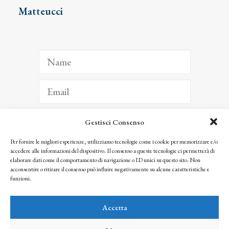
Matteucci
Gestisci Consenso
ISCRIVITI
Per fornire le migliori esperienze, utilizziamo tecnologie come i cookie per memorizzare e/o
accedere alle informazioni del dispositivo. Il consenso a queste tecnologie ci permetterà di
Facendo clic per iscriverti, riconosci che le tue informazioni saranno trattate
elaborare dati come il comportamento di navigazione o ID unici su questo sito. Non
seguendo la nostra
Privacy Policy
acconsentire o ritirare il consenso può influire negativamente su alcune caratteristiche e
© 2025 Istituto Matteucci. All right reserved
funzioni.
Nessuna parte di questo sito può essere riprodotta o trasmessa con qualsiasi mezzo senza
l’autorizzazione scritta dei proprietari dei diritti e dell’Istituto Matteucci
Accetta