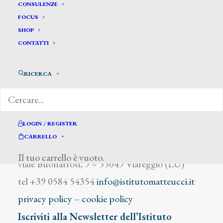
Guidotti G.
CONSULENZE
FOCUS
SHOP
CONTATTI
RICERCA
DIZIONARIO DEGLI ARTISTI
LOGIN / REGISTER
CARRELLO
Istituto Matteucci
Il tuo carrello è vuoto.
viale Buonarroti, 9 – 55049 Viareggio (LU)
tel +39 0584 54354
info@istitutomatteucci.it
privacy policy
–
cookie policy
Iscriviti alla Newsletter dell’Istituto