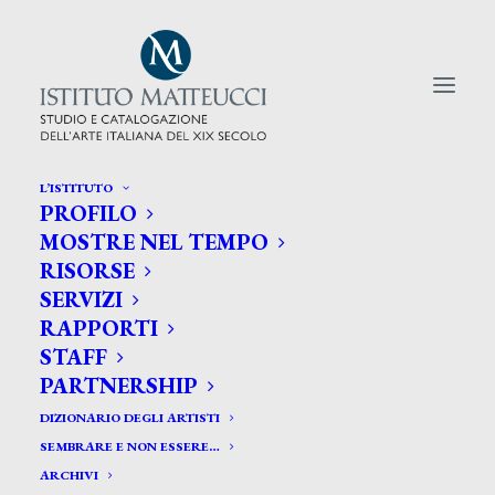
L’ISTITUTO
PROFILO
CERCA TRA GLI ARTISTI:
MOSTRE NEL TEMPO
RISORSE
Search
SERVIZI
for:
RAPPORTI
STAFF
PARTNERSHIP
DIZIONARIO DEGLI ARTISTI
SEMBRARE E NON ESSERE…
ARCHIVI