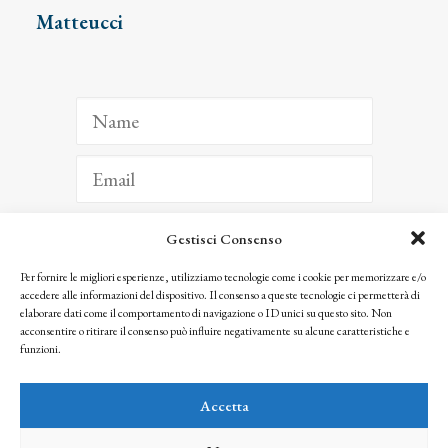
Matteucci
Gestisci Consenso
ISCRIVITI
Per fornire le migliori esperienze, utilizziamo tecnologie come i cookie per memorizzare e/o
accedere alle informazioni del dispositivo. Il consenso a queste tecnologie ci permetterà di
Facendo clic per iscriverti, riconosci che le tue informazioni saranno trattate
elaborare dati come il comportamento di navigazione o ID unici su questo sito. Non
seguendo la nostra
Privacy Policy
acconsentire o ritirare il consenso può influire negativamente su alcune caratteristiche e
© 2025 Istituto Matteucci. All right reserved
funzioni.
Nessuna parte di questo sito può essere riprodotta o trasmessa con qualsiasi mezzo senza
l’autorizzazione scritta dei proprietari dei diritti e dell’Istituto Matteucci
Accetta