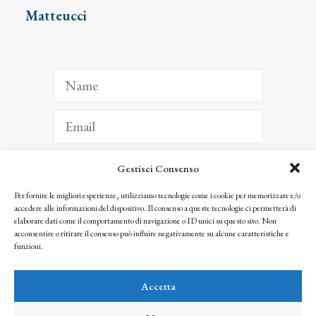
Matteucci
Gestisci Consenso
ISCRIVITI
Per fornire le migliori esperienze, utilizziamo tecnologie come i cookie per memorizzare e/o
accedere alle informazioni del dispositivo. Il consenso a queste tecnologie ci permetterà di
Facendo clic per iscriverti, riconosci che le tue informazioni saranno trattate
elaborare dati come il comportamento di navigazione o ID unici su questo sito. Non
seguendo la nostra
Privacy Policy
acconsentire o ritirare il consenso può influire negativamente su alcune caratteristiche e
© 2025 Istituto Matteucci. All right reserved
funzioni.
Nessuna parte di questo sito può essere riprodotta o trasmessa con qualsiasi mezzo senza
l’autorizzazione scritta dei proprietari dei diritti e dell’Istituto Matteucci
Accetta