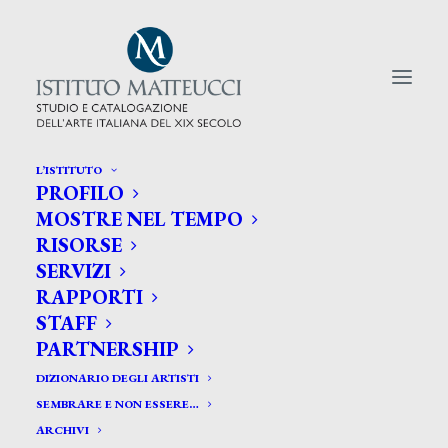
L’ISTITUTO
PROFILO
CERCA TRA GLI ARTISTI:
MOSTRE NEL TEMPO
RISORSE
Search
SERVIZI
for:
RAPPORTI
STAFF
PARTNERSHIP
DIZIONARIO DEGLI ARTISTI
SEMBRARE E NON ESSERE…
ARCHIVI