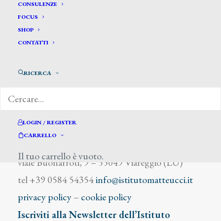
Gurrini
CONSULENZE
FOCUS
SHOP
CONTATTI
RICERCA
DIZIONARIO DEGLI ARTISTI
LOGIN / REGISTER
CARRELLO
Istituto Matteucci
Il tuo carrello è vuoto.
viale Buonarroti, 9 – 55049 Viareggio (LU)
tel +39 0584 54354
info@istitutomatteucci.it
privacy policy
–
cookie policy
Iscriviti alla Newsletter dell’Istituto