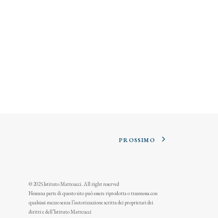
PROSSIMO
© 2025 Istituto Matteucci. All right reserved
Nessuna parte di questo sito può essere riprodotta o trasmessa con
qualsiasi mezzo senza l’autorizzazione scritta dei proprietari dei
diritti e dell’Istituto Matteucci