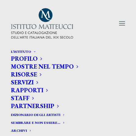
L’ISTITUTO
PROFILO
CERCA TRA GLI ARTISTI:
MOSTRE NEL TEMPO
RISORSE
Search
SERVIZI
for:
RAPPORTI
STAFF
PARTNERSHIP
DIZIONARIO DEGLI ARTISTI
SEMBRARE E NON ESSERE…
ARCHIVI