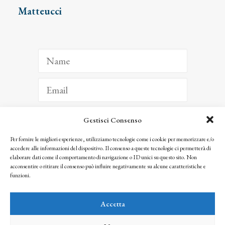
Matteucci
Gestisci Consenso
ISCRIVITI
Per fornire le migliori esperienze, utilizziamo tecnologie come i cookie per memorizzare e/o
accedere alle informazioni del dispositivo. Il consenso a queste tecnologie ci permetterà di
Facendo clic per iscriverti, riconosci che le tue informazioni saranno trattate
elaborare dati come il comportamento di navigazione o ID unici su questo sito. Non
seguendo la nostra
Privacy Policy
acconsentire o ritirare il consenso può influire negativamente su alcune caratteristiche e
© 2025 Istituto Matteucci. All right reserved
funzioni.
Nessuna parte di questo sito può essere riprodotta o trasmessa con qualsiasi mezzo senza
l’autorizzazione scritta dei proprietari dei diritti e dell’Istituto Matteucci
Accetta