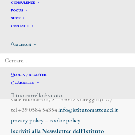
Haimann Giuseppe
CONSULENZE
FOCUS
SHOP
CONTATTI
RICERCA
DIZIONARIO DEGLI ARTISTI
LOGIN / REGISTER
CARRELLO
Istituto Matteucci
Il tuo carrello è vuoto.
viale Buonarroti, 9 – 55049 Viareggio (LU)
tel +39 0584 54354
info@istitutomatteucci.it
privacy policy
–
cookie policy
Iscriviti alla Newsletter dell’Istituto