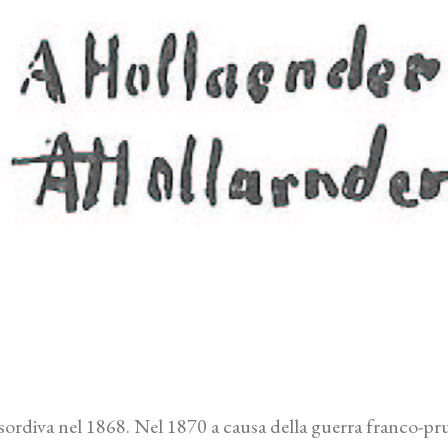
ordiva nel 1868. Nel 1870 a causa della guerra franco-prussi