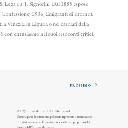
a S. Lega e a T. Signorini. Dal 1885 espose
a Confessione; 1906, Emigranti di ritorno).
a Venezia, in Liguria o nei casolari della
ò con entusiasmo nei suoi resoconti critici.
PROSSIMO
© 2025 Istituto Matteucci. All right reserved
Nessuna parte di questo sito può essere riprodotta o trasmessa con
qualsiasi mezzo senza l’autorizzazione scritta dei proprietari dei
diritti e dell’Istituto Matteucci