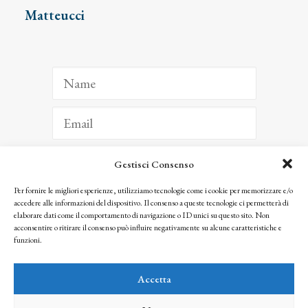
Matteucci
Gestisci Consenso
ISCRIVITI
Per fornire le migliori esperienze, utilizziamo tecnologie come i cookie per memorizzare e/o
accedere alle informazioni del dispositivo. Il consenso a queste tecnologie ci permetterà di
Facendo clic per iscriverti, riconosci che le tue informazioni saranno trattate
elaborare dati come il comportamento di navigazione o ID unici su questo sito. Non
seguendo la nostra
Privacy Policy
acconsentire o ritirare il consenso può influire negativamente su alcune caratteristiche e
© 2025 Istituto Matteucci. All right reserved
funzioni.
Nessuna parte di questo sito può essere riprodotta o trasmessa con qualsiasi mezzo senza
l’autorizzazione scritta dei proprietari dei diritti e dell’Istituto Matteucci
Accetta