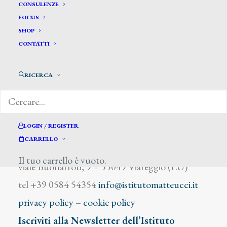
Hubner A.
CONSULENZE
FOCUS
SHOP
CONTATTI
RICERCA
DIZIONARIO DEGLI ARTISTI
LOGIN / REGISTER
CARRELLO
Istituto Matteucci
Il tuo carrello è vuoto.
viale Buonarroti, 9 – 55049 Viareggio (LU)
tel +39 0584 54354
info@istitutomatteucci.it
privacy policy
–
cookie policy
Iscriviti alla Newsletter dell’Istituto