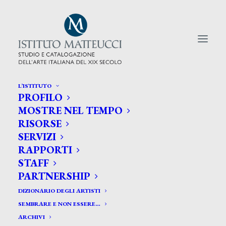
L’ISTITUTO
PROFILO
CERCA TRA GLI ARTISTI:
MOSTRE NEL TEMPO
RISORSE
Search
SERVIZI
for:
RAPPORTI
STAFF
PARTNERSHIP
DIZIONARIO DEGLI ARTISTI
SEMBRARE E NON ESSERE…
ARCHIVI