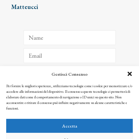
Matteucci
Gestisci Consenso
ISCRIVITI
Per fornire le migliori esperienze, utilizziamo tecnologie come i cookie per memorizzare e/o
accedere alle informazioni del dispositivo. Il consenso a queste tecnologie ci permetterà di
Facendo clic per iscriverti, riconosci che le tue informazioni saranno trattate
elaborare dati come il comportamento di navigazione o ID unici su questo sito. Non
seguendo la nostra
Privacy Policy
acconsentire o ritirare il consenso può influire negativamente su alcune caratteristiche e
© 2025 Istituto Matteucci. All right reserved
funzioni.
Nessuna parte di questo sito può essere riprodotta o trasmessa con qualsiasi mezzo senza
l’autorizzazione scritta dei proprietari dei diritti e dell’Istituto Matteucci
Accetta