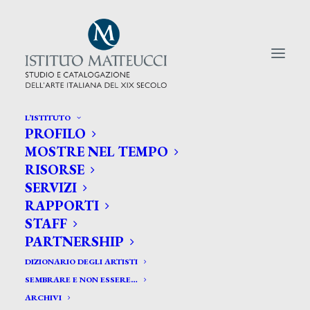
L’ISTITUTO
PROFILO
CERCA TRA GLI ARTISTI:
MOSTRE NEL TEMPO
RISORSE
Search
SERVIZI
for:
RAPPORTI
STAFF
PARTNERSHIP
DIZIONARIO DEGLI ARTISTI
SEMBRARE E NON ESSERE…
ARCHIVI