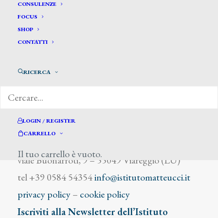
Huguet Victor
CONSULENZE
FOCUS
SHOP
CONTATTI
RICERCA
DIZIONARIO DEGLI ARTISTI
LOGIN / REGISTER
CARRELLO
Istituto Matteucci
Il tuo carrello è vuoto.
viale Buonarroti, 9 – 55049 Viareggio (LU)
tel +39 0584 54354
info@istitutomatteucci.it
privacy policy
–
cookie policy
Iscriviti alla Newsletter dell’Istituto