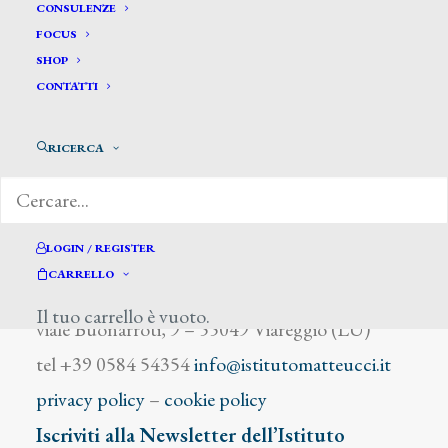
Hunt William
CONSULENZE
FOCUS
SHOP
CONTATTI
RICERCA
DIZIONARIO DEGLI ARTISTI
LOGIN / REGISTER
CARRELLO
Istituto Matteucci
Il tuo carrello è vuoto.
viale Buonarroti, 9 – 55049 Viareggio (LU)
tel +39 0584 54354
info@istitutomatteucci.it
privacy policy
–
cookie policy
Iscriviti alla Newsletter dell’Istituto