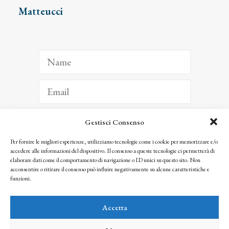
Matteucci
Gestisci Consenso
ISCRIVITI
Per fornire le migliori esperienze, utilizziamo tecnologie come i cookie per memorizzare e/o
accedere alle informazioni del dispositivo. Il consenso a queste tecnologie ci permetterà di
Facendo clic per iscriverti, riconosci che le tue informazioni saranno trattate
elaborare dati come il comportamento di navigazione o ID unici su questo sito. Non
seguendo la nostra
Privacy Policy
acconsentire o ritirare il consenso può influire negativamente su alcune caratteristiche e
© 2025 Istituto Matteucci. All right reserved
funzioni.
Nessuna parte di questo sito può essere riprodotta o trasmessa con qualsiasi mezzo senza
l’autorizzazione scritta dei proprietari dei diritti e dell’Istituto Matteucci
Accetta