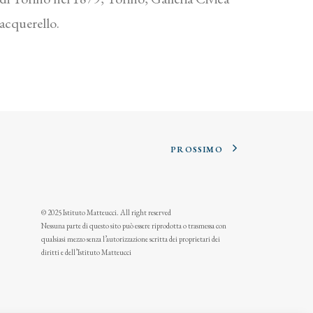
’acquerello.
PROSSIMO
© 2025 Istituto Matteucci. All right reserved
Nessuna parte di questo sito può essere riprodotta o trasmessa con
qualsiasi mezzo senza l’autorizzazione scritta dei proprietari dei
diritti e dell’Istituto Matteucci