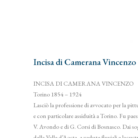
Incisa di Camerana Vincenzo 
INCISA DI CAMERANA VINCENZO
Torino 1854 – 1924
Lasciò la professione di avvocato per la pi
e con particolare assiduità a Torino. Fu paesi
V. Avondo e di G. Corsi di Bosnasco. Dai sog
della Valle d’Aosta, a vedute fluviali e lacus