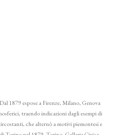
. Dal 1879 espose a Firenze, Milano, Genova
tmosferici, traendo indicazioni dagli esempi di
ircostanti, che alternò a motivi piemontesi e
i di Torino nel 1879, Torino, Galleria Civica