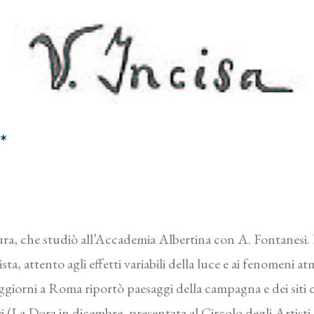
*
ttura, che studiò all’Accademia Albertina con A. Fontanesi
sta, attento agli effetti variabili della luce e ai fenomeni a
giorni a Roma riportò paesaggi della campagna e dei siti c
tri (La Dora in dicembre, presentata al Circolo degli Artist