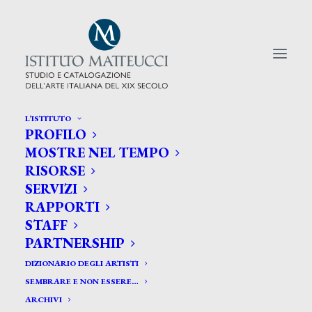
L’ISTITUTO
PROFILO
CERCA TRA GLI ARTISTI:
MOSTRE NEL TEMPO
RISORSE
Search
SERVIZI
for:
RAPPORTI
STAFF
PARTNERSHIP
DIZIONARIO DEGLI ARTISTI
SEMBRARE E NON ESSERE…
ARCHIVI