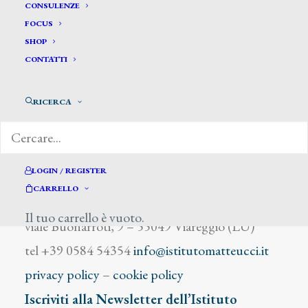
Iolly Emile
CONSULENZE
FOCUS
SHOP
CONTATTI
RICERCA
DIZIONARIO DEGLI ARTISTI
LOGIN / REGISTER
CARRELLO
Istituto Matteucci
Il tuo carrello è vuoto.
viale Buonarroti, 9 – 55049 Viareggio (LU)
tel +39 0584 54354
info@istitutomatteucci.it
privacy policy
–
cookie policy
Iscriviti alla Newsletter dell’Istituto