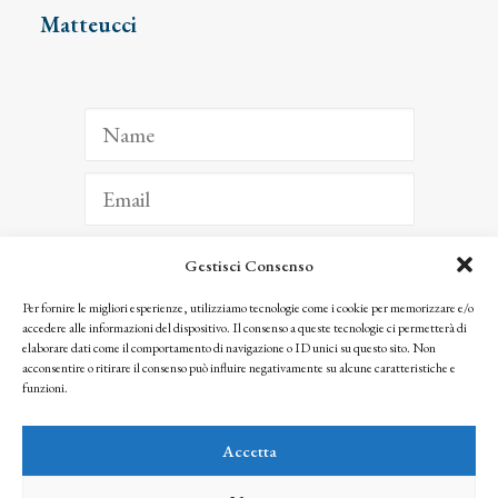
Matteucci
Gestisci Consenso
ISCRIVITI
Per fornire le migliori esperienze, utilizziamo tecnologie come i cookie per memorizzare e/o
accedere alle informazioni del dispositivo. Il consenso a queste tecnologie ci permetterà di
Facendo clic per iscriverti, riconosci che le tue informazioni saranno trattate
elaborare dati come il comportamento di navigazione o ID unici su questo sito. Non
seguendo la nostra
Privacy Policy
acconsentire o ritirare il consenso può influire negativamente su alcune caratteristiche e
© 2025 Istituto Matteucci. All right reserved
funzioni.
Nessuna parte di questo sito può essere riprodotta o trasmessa con qualsiasi mezzo senza
l’autorizzazione scritta dei proprietari dei diritti e dell’Istituto Matteucci
Accetta