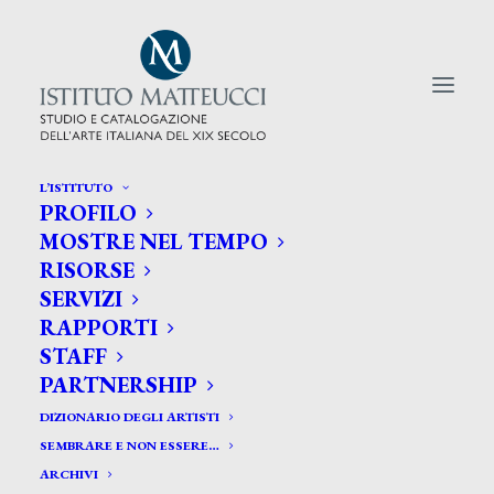
L’ISTITUTO
PROFILO
CERCA TRA GLI ARTISTI:
MOSTRE NEL TEMPO
RISORSE
Search
SERVIZI
for:
RAPPORTI
STAFF
PARTNERSHIP
DIZIONARIO DEGLI ARTISTI
SEMBRARE E NON ESSERE…
ARCHIVI