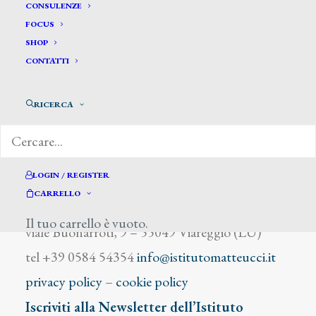
Irolli S.
CONSULENZE
FOCUS
SHOP
CONTATTI
RICERCA
DIZIONARIO DEGLI ARTISTI
LOGIN / REGISTER
CARRELLO
Istituto Matteucci
Il tuo carrello è vuoto.
viale Buonarroti, 9 – 55049 Viareggio (LU)
tel +39 0584 54354
info@istitutomatteucci.it
privacy policy
–
cookie policy
Iscriviti alla Newsletter dell’Istituto