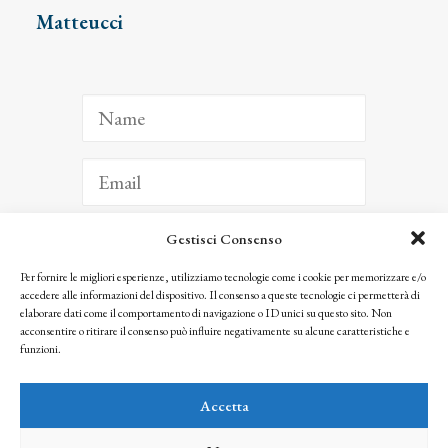
Matteucci
Gestisci Consenso
ISCRIVITI
Per fornire le migliori esperienze, utilizziamo tecnologie come i cookie per memorizzare e/o
accedere alle informazioni del dispositivo. Il consenso a queste tecnologie ci permetterà di
Facendo clic per iscriverti, riconosci che le tue informazioni saranno trattate
elaborare dati come il comportamento di navigazione o ID unici su questo sito. Non
seguendo la nostra
Privacy Policy
acconsentire o ritirare il consenso può influire negativamente su alcune caratteristiche e
© 2025 Istituto Matteucci. All right reserved
funzioni.
Nessuna parte di questo sito può essere riprodotta o trasmessa con qualsiasi mezzo senza
l’autorizzazione scritta dei proprietari dei diritti e dell’Istituto Matteucci
Accetta