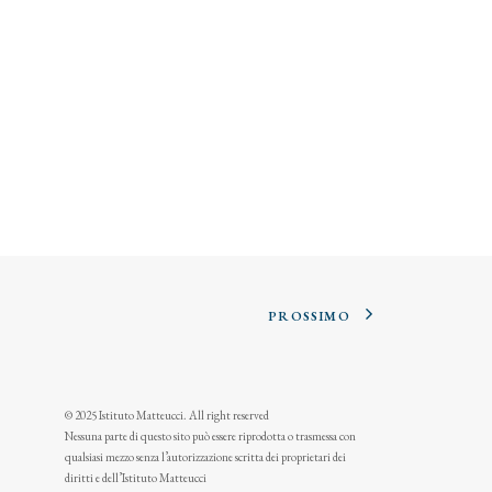
PROSSIMO
© 2025 Istituto Matteucci. All right reserved
Nessuna parte di questo sito può essere riprodotta o trasmessa con
qualsiasi mezzo senza l’autorizzazione scritta dei proprietari dei
diritti e dell’Istituto Matteucci