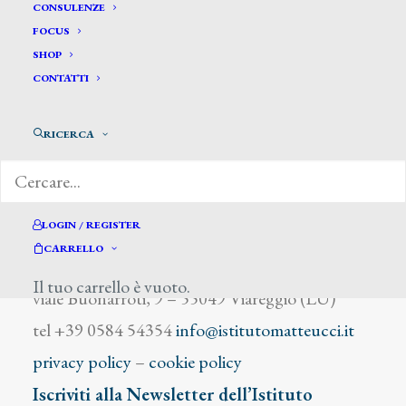
Juon D.
CONSULENZE
FOCUS
SHOP
CONTATTI
RICERCA
DIZIONARIO DEGLI ARTISTI
LOGIN / REGISTER
CARRELLO
Istituto Matteucci
Il tuo carrello è vuoto.
viale Buonarroti, 9 – 55049 Viareggio (LU)
tel +39 0584 54354
info@istitutomatteucci.it
privacy policy
–
cookie policy
Iscriviti alla Newsletter dell’Istituto