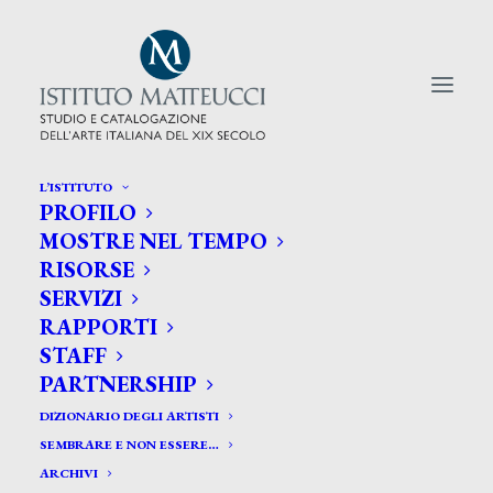
L’ISTITUTO
PROFILO
CERCA TRA GLI ARTISTI:
MOSTRE NEL TEMPO
RISORSE
Search
SERVIZI
for:
RAPPORTI
STAFF
PARTNERSHIP
DIZIONARIO DEGLI ARTISTI
SEMBRARE E NON ESSERE…
ARCHIVI