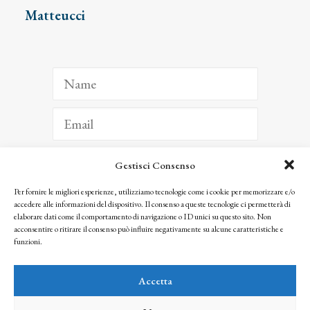
Matteucci
Gestisci Consenso
ISCRIVITI
Per fornire le migliori esperienze, utilizziamo tecnologie come i cookie per memorizzare e/o
accedere alle informazioni del dispositivo. Il consenso a queste tecnologie ci permetterà di
Facendo clic per iscriverti, riconosci che le tue informazioni saranno trattate
elaborare dati come il comportamento di navigazione o ID unici su questo sito. Non
seguendo la nostra
Privacy Policy
acconsentire o ritirare il consenso può influire negativamente su alcune caratteristiche e
© 2025 Istituto Matteucci. All right reserved
funzioni.
Nessuna parte di questo sito può essere riprodotta o trasmessa con qualsiasi mezzo senza
l’autorizzazione scritta dei proprietari dei diritti e dell’Istituto Matteucci
Accetta