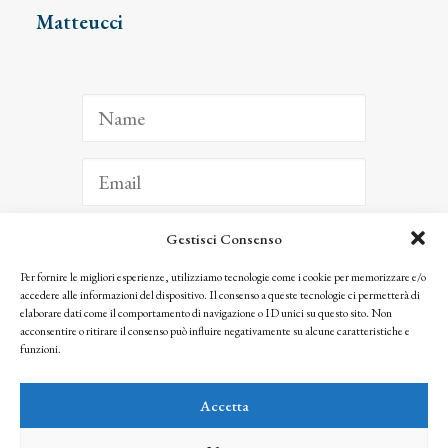
Matteucci
Gestisci Consenso
ISCRIVITI
Per fornire le migliori esperienze, utilizziamo tecnologie come i cookie per memorizzare e/o
accedere alle informazioni del dispositivo. Il consenso a queste tecnologie ci permetterà di
Facendo clic per iscriverti, riconosci che le tue informazioni saranno trattate
elaborare dati come il comportamento di navigazione o ID unici su questo sito. Non
seguendo la nostra
Privacy Policy
acconsentire o ritirare il consenso può influire negativamente su alcune caratteristiche e
© 2025 Istituto Matteucci. All right reserved
funzioni.
Nessuna parte di questo sito può essere riprodotta o trasmessa con qualsiasi mezzo senza
l’autorizzazione scritta dei proprietari dei diritti e dell’Istituto Matteucci
Accetta