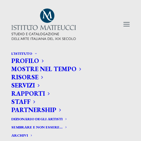
L’ISTITUTO
PROFILO
CERCA TRA GLI ARTISTI:
MOSTRE NEL TEMPO
RISORSE
Search
SERVIZI
for:
RAPPORTI
STAFF
PARTNERSHIP
DIZIONARIO DEGLI ARTISTI
SEMBRARE E NON ESSERE…
ARCHIVI