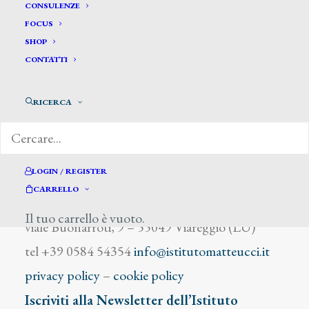
Kaehlbrandt Zanelli Elisabetta
CONSULENZE
FOCUS
SHOP
CONTATTI
RICERCA
DIZIONARIO DEGLI ARTISTI
LOGIN / REGISTER
CARRELLO
Istituto Matteucci
Il tuo carrello è vuoto.
viale Buonarroti, 9 – 55049 Viareggio (LU)
tel +39 0584 54354
info@istitutomatteucci.it
privacy policy
–
cookie policy
Iscriviti alla Newsletter dell’Istituto