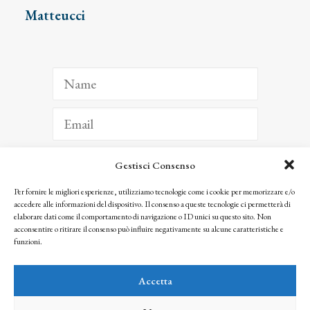
Matteucci
Gestisci Consenso
ISCRIVITI
Per fornire le migliori esperienze, utilizziamo tecnologie come i cookie per memorizzare e/o
accedere alle informazioni del dispositivo. Il consenso a queste tecnologie ci permetterà di
Facendo clic per iscriverti, riconosci che le tue informazioni saranno trattate
elaborare dati come il comportamento di navigazione o ID unici su questo sito. Non
seguendo la nostra
Privacy Policy
acconsentire o ritirare il consenso può influire negativamente su alcune caratteristiche e
© 2025 Istituto Matteucci. All right reserved
funzioni.
Nessuna parte di questo sito può essere riprodotta o trasmessa con qualsiasi mezzo senza
l’autorizzazione scritta dei proprietari dei diritti e dell’Istituto Matteucci
Accetta