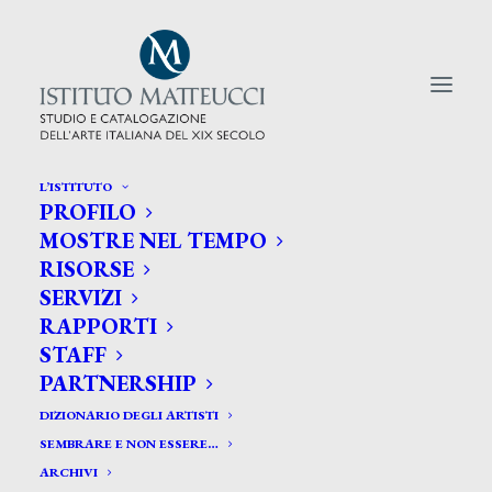
L’ISTITUTO
PROFILO
CERCA TRA GLI ARTISTI:
MOSTRE NEL TEMPO
RISORSE
Search
SERVIZI
for:
RAPPORTI
STAFF
PARTNERSHIP
DIZIONARIO DEGLI ARTISTI
SEMBRARE E NON ESSERE…
ARCHIVI