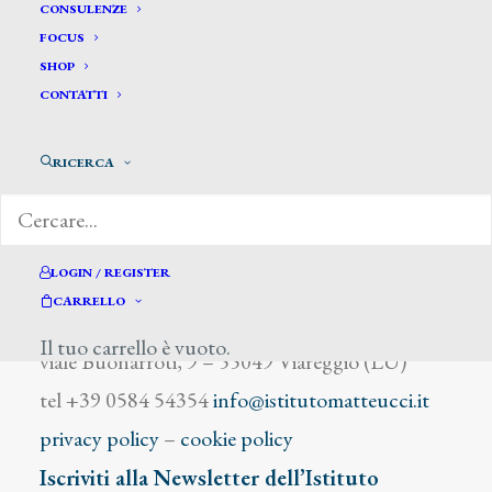
Kasaesay Jeront
CONSULENZE
FOCUS
SHOP
CONTATTI
RICERCA
DIZIONARIO DEGLI ARTISTI
LOGIN / REGISTER
CARRELLO
Istituto Matteucci
Il tuo carrello è vuoto.
viale Buonarroti, 9 – 55049 Viareggio (LU)
tel +39 0584 54354
info@istitutomatteucci.it
privacy policy
–
cookie policy
Iscriviti alla Newsletter dell’Istituto