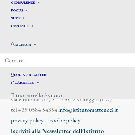
Kauffman Angelica
CONSULENZE
FOCUS
SHOP
CONTATTI
RICERCA
DIZIONARIO DEGLI ARTISTI
LOGIN / REGISTER
CARRELLO
Istituto Matteucci
Il tuo carrello è vuoto.
viale Buonarroti, 9 – 55049 Viareggio (LU)
tel +39 0584 54354
info@istitutomatteucci.it
privacy policy
–
cookie policy
Iscriviti alla Newsletter dell’Istituto