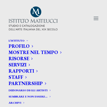
L’ISTITUTO
PROFILO
CERCA TRA GLI ARTISTI:
MOSTRE NEL TEMPO
RISORSE
Search
SERVIZI
for:
RAPPORTI
STAFF
PARTNERSHIP
DIZIONARIO DEGLI ARTISTI
SEMBRARE E NON ESSERE…
ARCHIVI