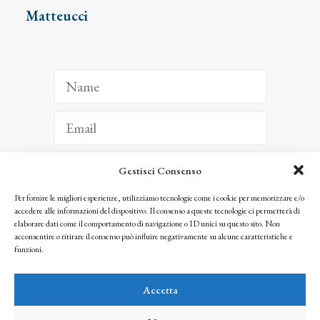
Matteucci
Gestisci Consenso
ISCRIVITI
Per fornire le migliori esperienze, utilizziamo tecnologie come i cookie per memorizzare e/o
accedere alle informazioni del dispositivo. Il consenso a queste tecnologie ci permetterà di
Facendo clic per iscriverti, riconosci che le tue informazioni saranno trattate
elaborare dati come il comportamento di navigazione o ID unici su questo sito. Non
seguendo la nostra
Privacy Policy
acconsentire o ritirare il consenso può influire negativamente su alcune caratteristiche e
© 2025 Istituto Matteucci. All right reserved
funzioni.
Nessuna parte di questo sito può essere riprodotta o trasmessa con qualsiasi mezzo senza
l’autorizzazione scritta dei proprietari dei diritti e dell’Istituto Matteucci
Accetta