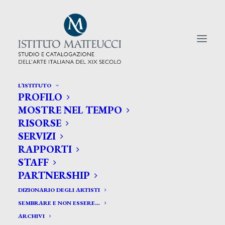
L’ISTITUTO
PROFILO
CERCA TRA GLI ARTISTI:
MOSTRE NEL TEMPO
RISORSE
Search
SERVIZI
for:
RAPPORTI
STAFF
PARTNERSHIP
DIZIONARIO DEGLI ARTISTI
SEMBRARE E NON ESSERE…
ARCHIVI