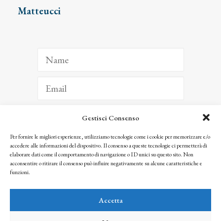
Matteucci
Gestisci Consenso
ISCRIVITI
Per fornire le migliori esperienze, utilizziamo tecnologie come i cookie per memorizzare e/o
accedere alle informazioni del dispositivo. Il consenso a queste tecnologie ci permetterà di
Facendo clic per iscriverti, riconosci che le tue informazioni saranno trattate
elaborare dati come il comportamento di navigazione o ID unici su questo sito. Non
seguendo la nostra
Privacy Policy
acconsentire o ritirare il consenso può influire negativamente su alcune caratteristiche e
© 2025 Istituto Matteucci. All right reserved
funzioni.
Nessuna parte di questo sito può essere riprodotta o trasmessa con qualsiasi mezzo senza
l’autorizzazione scritta dei proprietari dei diritti e dell’Istituto Matteucci
Accetta