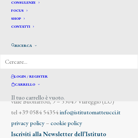
Klodmte M.K.
CONSULENZE
FOCUS
SHOP
CONTATTI
RICERCA
DIZIONARIO DEGLI ARTISTI
LOGIN / REGISTER
CARRELLO
Istituto Matteucci
Il tuo carrello è vuoto.
viale Buonarroti, 9 – 55049 Viareggio (LU)
tel +39 0584 54354
info@istitutomatteucci.it
privacy policy
–
cookie policy
Iscriviti alla Newsletter dell’Istituto