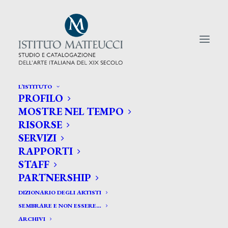
L’ISTITUTO
PROFILO
CERCA TRA GLI ARTISTI:
MOSTRE NEL TEMPO
RISORSE
Search
SERVIZI
for:
RAPPORTI
STAFF
PARTNERSHIP
DIZIONARIO DEGLI ARTISTI
SEMBRARE E NON ESSERE…
ARCHIVI