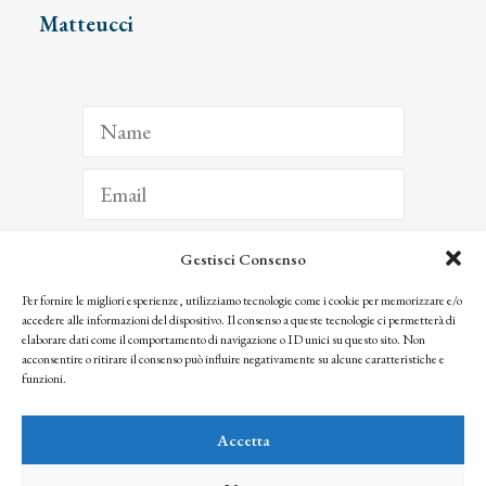
Matteucci
Gestisci Consenso
ISCRIVITI
Per fornire le migliori esperienze, utilizziamo tecnologie come i cookie per memorizzare e/o
accedere alle informazioni del dispositivo. Il consenso a queste tecnologie ci permetterà di
Facendo clic per iscriverti, riconosci che le tue informazioni saranno trattate
elaborare dati come il comportamento di navigazione o ID unici su questo sito. Non
seguendo la nostra
Privacy Policy
acconsentire o ritirare il consenso può influire negativamente su alcune caratteristiche e
© 2025 Istituto Matteucci. All right reserved
funzioni.
Nessuna parte di questo sito può essere riprodotta o trasmessa con qualsiasi mezzo senza
l’autorizzazione scritta dei proprietari dei diritti e dell’Istituto Matteucci
Accetta