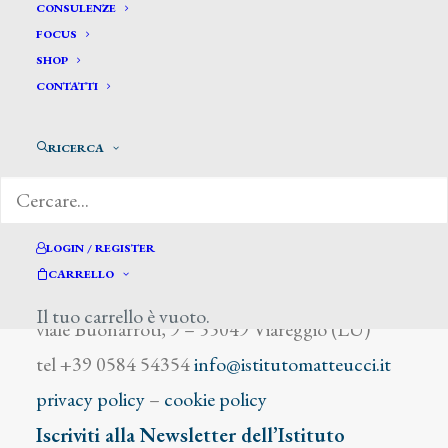
Krunt
CONSULENZE
FOCUS
SHOP
CONTATTI
RICERCA
DIZIONARIO DEGLI ARTISTI
LOGIN / REGISTER
CARRELLO
Istituto Matteucci
Il tuo carrello è vuoto.
viale Buonarroti, 9 – 55049 Viareggio (LU)
tel +39 0584 54354
info@istitutomatteucci.it
privacy policy
–
cookie policy
Iscriviti alla Newsletter dell’Istituto