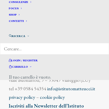
La Penna
CONSULENZE
FOCUS
SHOP
CONTATTI
RICERCA
DIZIONARIO DEGLI ARTISTI
LOGIN / REGISTER
CARRELLO
Istituto Matteucci
Il tuo carrello è vuoto.
viale Buonarroti, 9 – 55049 Viareggio (LU)
tel +39 0584 54354
info@istitutomatteucci.it
privacy policy
–
cookie policy
Iscriviti alla Newsletter dell’Istituto