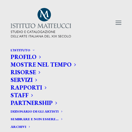
L’ISTITUTO
PROFILO
CERCA TRA GLI ARTISTI:
MOSTRE NEL TEMPO
RISORSE
Search
SERVIZI
for:
RAPPORTI
STAFF
PARTNERSHIP
DIZIONARIO DEGLI ARTISTI
SEMBRARE E NON ESSERE…
ARCHIVI