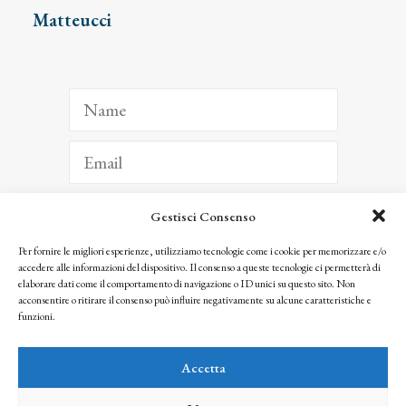
Matteucci
Gestisci Consenso
ISCRIVITI
Per fornire le migliori esperienze, utilizziamo tecnologie come i cookie per memorizzare e/o
accedere alle informazioni del dispositivo. Il consenso a queste tecnologie ci permetterà di
Facendo clic per iscriverti, riconosci che le tue informazioni saranno trattate
elaborare dati come il comportamento di navigazione o ID unici su questo sito. Non
seguendo la nostra
Privacy Policy
acconsentire o ritirare il consenso può influire negativamente su alcune caratteristiche e
© 2025 Istituto Matteucci. All right reserved
funzioni.
Nessuna parte di questo sito può essere riprodotta o trasmessa con qualsiasi mezzo senza
l’autorizzazione scritta dei proprietari dei diritti e dell’Istituto Matteucci
Accetta