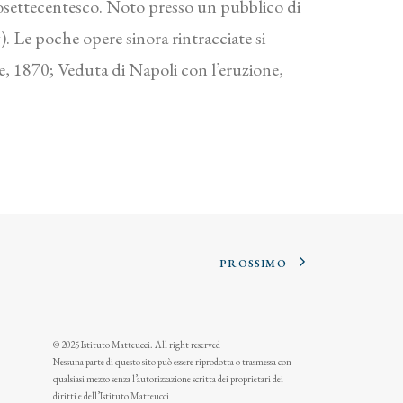
dosettecentesco. Noto presso un pubblico di
). Le poche opere sinora rintracciate si
re, 1870; Veduta di Napoli con l’eruzione,
PROSSIMO
© 2025 Istituto Matteucci. All right reserved
Nessuna parte di questo sito può essere riprodotta o trasmessa con
qualsiasi mezzo senza l’autorizzazione scritta dei proprietari dei
diritti e dell’Istituto Matteucci