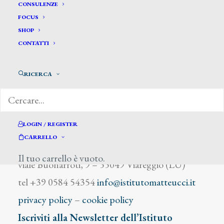
La Touche Gaston
CONSULENZE
FOCUS
SHOP
CONTATTI
RICERCA
DIZIONARIO DEGLI ARTISTI
LOGIN / REGISTER
CARRELLO
Istituto Matteucci
Il tuo carrello è vuoto.
viale Buonarroti, 9 – 55049 Viareggio (LU)
tel +39 0584 54354
info@istitutomatteucci.it
privacy policy
–
cookie policy
Iscriviti alla Newsletter dell’Istituto