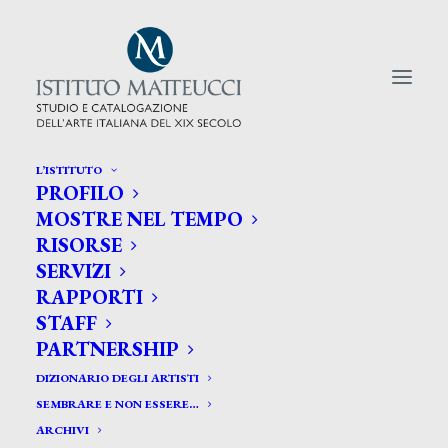
L’ISTITUTO
PROFILO
CERCA TRA GLI ARTISTI:
MOSTRE NEL TEMPO
RISORSE
Search
SERVIZI
for:
RAPPORTI
STAFF
PARTNERSHIP
DIZIONARIO DEGLI ARTISTI
SEMBRARE E NON ESSERE…
ARCHIVI