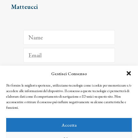
Matteucci
Gestisci Consenso
ISCRIVITI
Per fornire le migliori esperienze, utilizziamo tecnologie come i cookie per memorizzare e/o
accedere alle informazioni del dispositivo. Il consenso a queste tecnologie ci permetterà di
Facendo clic per iscriverti, riconosci che le tue informazioni saranno trattate
elaborare dati come il comportamento di navigazione o ID unici su questo sito. Non
seguendo la nostra
Privacy Policy
acconsentire o ritirare il consenso può influire negativamente su alcune caratteristiche e
© 2025 Istituto Matteucci. All right reserved
funzioni.
Nessuna parte di questo sito può essere riprodotta o trasmessa con qualsiasi mezzo senza
l’autorizzazione scritta dei proprietari dei diritti e dell’Istituto Matteucci
Accetta