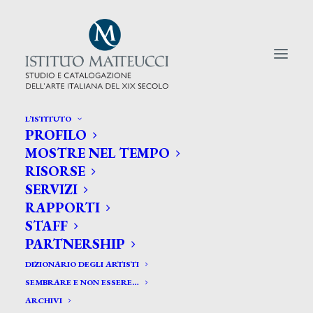
L’ISTITUTO
PROFILO
CERCA TRA GLI ARTISTI:
MOSTRE NEL TEMPO
RISORSE
Search
SERVIZI
for:
RAPPORTI
STAFF
PARTNERSHIP
DIZIONARIO DEGLI ARTISTI
SEMBRARE E NON ESSERE…
ARCHIVI