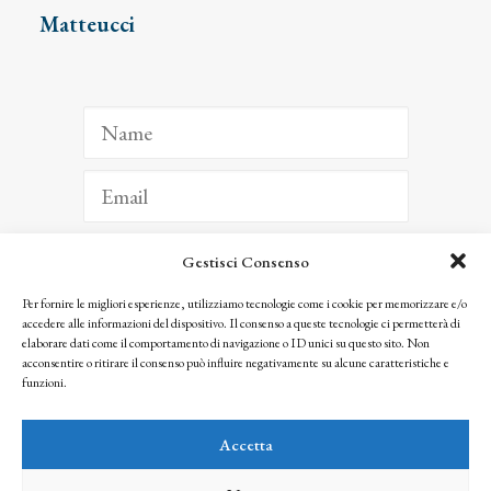
Matteucci
Gestisci Consenso
ISCRIVITI
Per fornire le migliori esperienze, utilizziamo tecnologie come i cookie per memorizzare e/o
accedere alle informazioni del dispositivo. Il consenso a queste tecnologie ci permetterà di
Facendo clic per iscriverti, riconosci che le tue informazioni saranno trattate
elaborare dati come il comportamento di navigazione o ID unici su questo sito. Non
seguendo la nostra
Privacy Policy
acconsentire o ritirare il consenso può influire negativamente su alcune caratteristiche e
© 2025 Istituto Matteucci. All right reserved
funzioni.
Nessuna parte di questo sito può essere riprodotta o trasmessa con qualsiasi mezzo senza
l’autorizzazione scritta dei proprietari dei diritti e dell’Istituto Matteucci
Accetta