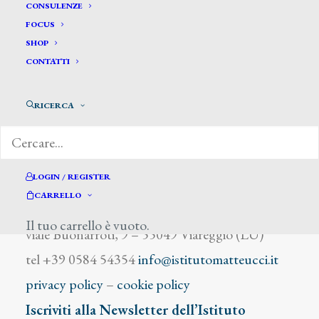
La Volpe Giuseppe
CONSULENZE
FOCUS
SHOP
CONTATTI
RICERCA
DIZIONARIO DEGLI ARTISTI
LOGIN / REGISTER
CARRELLO
Istituto Matteucci
Il tuo carrello è vuoto.
viale Buonarroti, 9 – 55049 Viareggio (LU)
tel +39 0584 54354
info@istitutomatteucci.it
privacy policy
–
cookie policy
Iscriviti alla Newsletter dell’Istituto