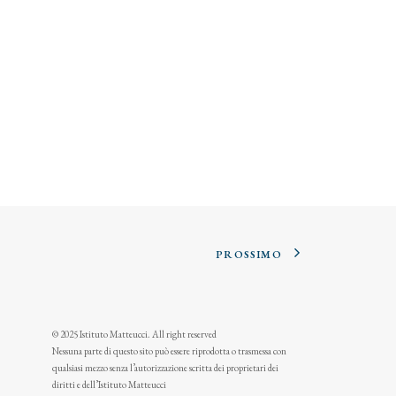
PROSSIMO
© 2025 Istituto Matteucci. All right reserved
Nessuna parte di questo sito può essere riprodotta o trasmessa con
qualsiasi mezzo senza l’autorizzazione scritta dei proprietari dei
diritti e dell’Istituto Matteucci