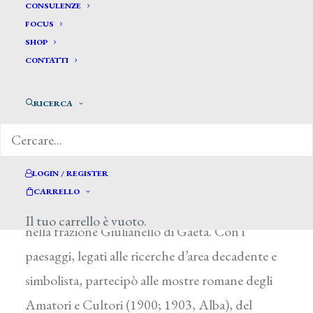
Lancia Arnaldo *
CONSULENZE
FOCUS
SHOP
LANCIA ARNALDO
CONTATTI
Norma (Roma) 1876 – Roma 1948
RICERCA
Studiò all’Accademia di Roma con F. Prosperi,
specializzandosi nella pittura religiosa: a Roma
eseguì la decorazione della chiesa di San Vitale e
LOGIN / REGISTER
suoi dipinti si trovano nella parrocchia di
CARRELLO
Capranica (Viterbo) e nella chiesa del Redentore
Il tuo carrello è vuoto.
nella frazione Giulianello di Gaeta. Con i
paesaggi, legati alle ricerche d’area decadente e
simbolista, partecipò alle mostre romane degli
Amatori e Cultori (1900; 1903, Alba), del