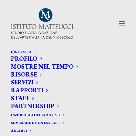
L’ISTITUTO
PROFILO
CERCA TRA GLI ARTISTI:
MOSTRE NEL TEMPO
RISORSE
Search
SERVIZI
for:
RAPPORTI
STAFF
PARTNERSHIP
DIZIONARIO DEGLI ARTISTI
SEMBRARE E NON ESSERE…
ARCHIVI