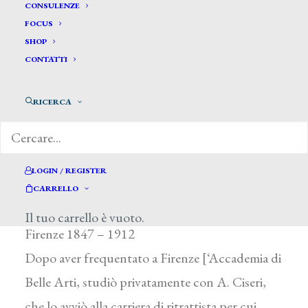
CONSULENZE
FOCUS
SHOP
CONTATTI
RICERCA
Landini Andrea *
LOGIN / REGISTER
CARRELLO
LANDINI ANDREA
Il tuo carrello è vuoto.
Firenze 1847 – 1912
Dopo aver frequentato a Firenze [‘Accademia di
Belle Arti, studiò privatamente con A. Ciseri,
che lo avviò alla carriera di ritrattista per cui