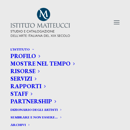
L’ISTITUTO
PROFILO
CERCA TRA GLI ARTISTI:
MOSTRE NEL TEMPO
RISORSE
Search
SERVIZI
for:
RAPPORTI
STAFF
PARTNERSHIP
DIZIONARIO DEGLI ARTISTI
SEMBRARE E NON ESSERE…
ARCHIVI