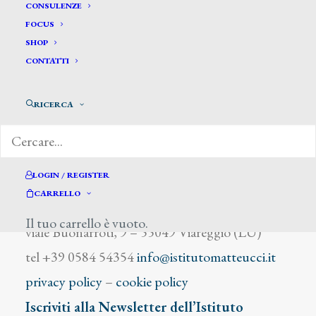
Lanoue Felix Hippolite
CONSULENZE
FOCUS
SHOP
CONTATTI
RICERCA
DIZIONARIO DEGLI ARTISTI
LOGIN / REGISTER
CARRELLO
Istituto Matteucci
Il tuo carrello è vuoto.
viale Buonarroti, 9 – 55049 Viareggio (LU)
tel +39 0584 54354
info@istitutomatteucci.it
privacy policy
–
cookie policy
Iscriviti alla Newsletter dell’Istituto