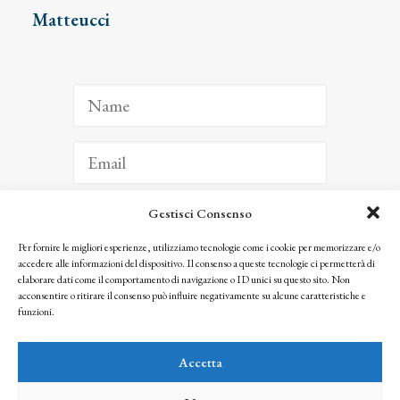
Matteucci
Gestisci Consenso
ISCRIVITI
Per fornire le migliori esperienze, utilizziamo tecnologie come i cookie per memorizzare e/o
accedere alle informazioni del dispositivo. Il consenso a queste tecnologie ci permetterà di
Facendo clic per iscriverti, riconosci che le tue informazioni saranno trattate
elaborare dati come il comportamento di navigazione o ID unici su questo sito. Non
seguendo la nostra
Privacy Policy
acconsentire o ritirare il consenso può influire negativamente su alcune caratteristiche e
© 2025 Istituto Matteucci. All right reserved
funzioni.
Nessuna parte di questo sito può essere riprodotta o trasmessa con qualsiasi mezzo senza
l’autorizzazione scritta dei proprietari dei diritti e dell’Istituto Matteucci
Accetta