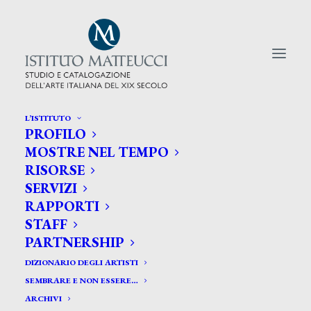
L’ISTITUTO
PROFILO
CERCA TRA GLI ARTISTI:
MOSTRE NEL TEMPO
RISORSE
Search
SERVIZI
for:
RAPPORTI
STAFF
PARTNERSHIP
DIZIONARIO DEGLI ARTISTI
SEMBRARE E NON ESSERE…
ARCHIVI