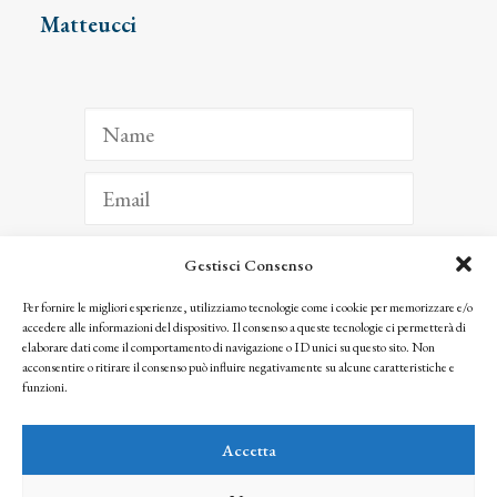
Matteucci
Gestisci Consenso
ISCRIVITI
Per fornire le migliori esperienze, utilizziamo tecnologie come i cookie per memorizzare e/o
accedere alle informazioni del dispositivo. Il consenso a queste tecnologie ci permetterà di
Facendo clic per iscriverti, riconosci che le tue informazioni saranno trattate
elaborare dati come il comportamento di navigazione o ID unici su questo sito. Non
seguendo la nostra
Privacy Policy
acconsentire o ritirare il consenso può influire negativamente su alcune caratteristiche e
© 2025 Istituto Matteucci. All right reserved
funzioni.
Nessuna parte di questo sito può essere riprodotta o trasmessa con qualsiasi mezzo senza
l’autorizzazione scritta dei proprietari dei diritti e dell’Istituto Matteucci
Accetta