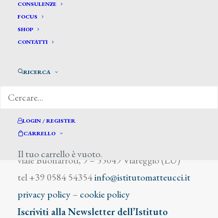
Lepie
CONSULENZE
FOCUS
SHOP
CONTATTI
RICERCA
DIZIONARIO DEGLI ARTISTI
LOGIN / REGISTER
CARRELLO
Istituto Matteucci
Il tuo carrello è vuoto.
viale Buonarroti, 9 – 55049 Viareggio (LU)
tel +39 0584 54354
info@istitutomatteucci.it
privacy policy
–
cookie policy
Iscriviti alla Newsletter dell’Istituto