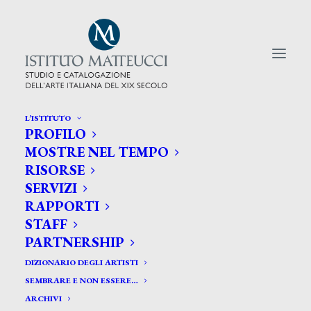
L’ISTITUTO
PROFILO
CERCA TRA GLI ARTISTI:
MOSTRE NEL TEMPO
RISORSE
Search
SERVIZI
for:
RAPPORTI
STAFF
PARTNERSHIP
DIZIONARIO DEGLI ARTISTI
SEMBRARE E NON ESSERE…
ARCHIVI