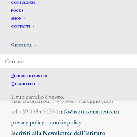
Leroy Charles
CONSULENZE
FOCUS
SHOP
CONTATTI
RICERCA
DIZIONARIO DEGLI ARTISTI
LOGIN / REGISTER
CARRELLO
Istituto Matteucci
Il tuo carrello è vuoto.
viale Buonarroti, 9 – 55049 Viareggio (LU)
tel +39 0584 54354
info@istitutomatteucci.it
privacy policy
–
cookie policy
Iscriviti alla Newsletter dell’Istituto