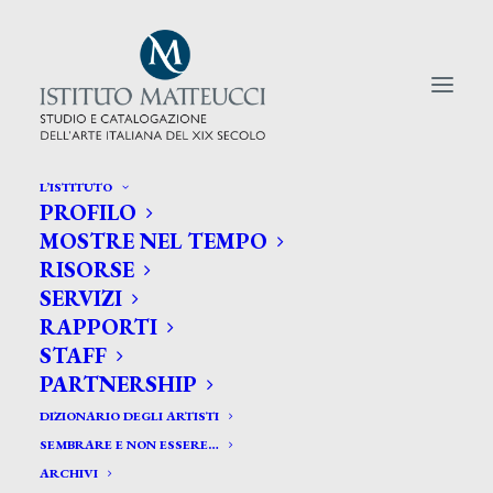
L’ISTITUTO
PROFILO
CERCA TRA GLI ARTISTI:
MOSTRE NEL TEMPO
RISORSE
Search
SERVIZI
for:
RAPPORTI
STAFF
PARTNERSHIP
DIZIONARIO DEGLI ARTISTI
SEMBRARE E NON ESSERE…
ARCHIVI