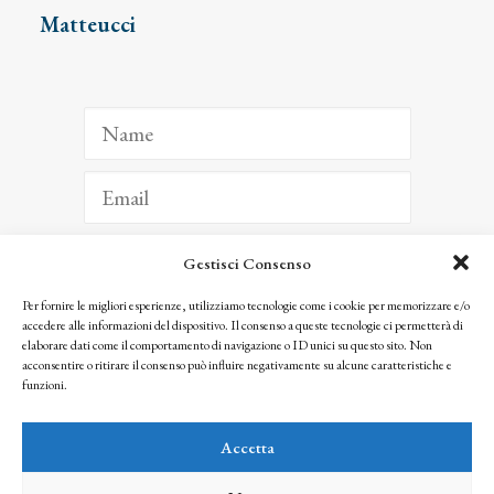
Matteucci
Gestisci Consenso
ISCRIVITI
Per fornire le migliori esperienze, utilizziamo tecnologie come i cookie per memorizzare e/o
accedere alle informazioni del dispositivo. Il consenso a queste tecnologie ci permetterà di
Facendo clic per iscriverti, riconosci che le tue informazioni saranno trattate
elaborare dati come il comportamento di navigazione o ID unici su questo sito. Non
seguendo la nostra
Privacy Policy
acconsentire o ritirare il consenso può influire negativamente su alcune caratteristiche e
© 2025 Istituto Matteucci. All right reserved
funzioni.
Nessuna parte di questo sito può essere riprodotta o trasmessa con qualsiasi mezzo senza
l’autorizzazione scritta dei proprietari dei diritti e dell’Istituto Matteucci
Accetta