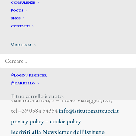
Levy Moses
CONSULENZE
FOCUS
SHOP
CONTATTI
RICERCA
DIZIONARIO DEGLI ARTISTI
LOGIN / REGISTER
CARRELLO
Istituto Matteucci
Il tuo carrello è vuoto.
viale Buonarroti, 9 – 55049 Viareggio (LU)
tel +39 0584 54354
info@istitutomatteucci.it
privacy policy
–
cookie policy
Iscriviti alla Newsletter dell’Istituto