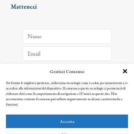
Matteucci
Gestisci Consenso
ISCRIVITI
Per fornire le migliori esperienze, utilizziamo tecnologie come i cookie per memorizzare e/o
accedere alle informazioni del dispositivo. Il consenso a queste tecnologie ci permetterà di
Facendo clic per iscriverti, riconosci che le tue informazioni saranno trattate
elaborare dati come il comportamento di navigazione o ID unici su questo sito. Non
seguendo la nostra
Privacy Policy
acconsentire o ritirare il consenso può influire negativamente su alcune caratteristiche e
© 2025 Istituto Matteucci. All right reserved
funzioni.
Nessuna parte di questo sito può essere riprodotta o trasmessa con qualsiasi mezzo senza
l’autorizzazione scritta dei proprietari dei diritti e dell’Istituto Matteucci
Accetta