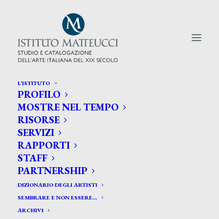
L’ISTITUTO
PROFILO
CERCA TRA GLI ARTISTI:
MOSTRE NEL TEMPO
RISORSE
Search
SERVIZI
for:
RAPPORTI
STAFF
PARTNERSHIP
DIZIONARIO DEGLI ARTISTI
SEMBRARE E NON ESSERE…
ARCHIVI