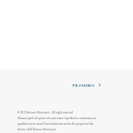
PROSSIMO
© 2025 Istituto Matteucci. All right reserved
Nessuna parte di questo sito può essere riprodotta o trasmessa con
qualsiasi mezzo senza l’autorizzazione scritta dei proprietari dei
diritti e dell’Istituto Matteucci