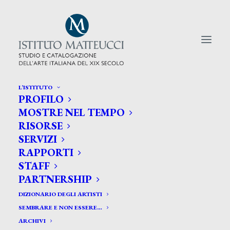
L’ISTITUTO
PROFILO
CERCA TRA GLI ARTISTI:
MOSTRE NEL TEMPO
RISORSE
Search
SERVIZI
for:
RAPPORTI
STAFF
PARTNERSHIP
DIZIONARIO DEGLI ARTISTI
SEMBRARE E NON ESSERE…
ARCHIVI