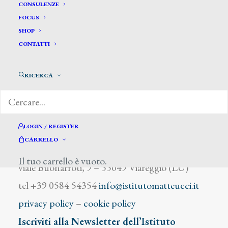
Ligabue Antonio
CONSULENZE
FOCUS
SHOP
CONTATTI
RICERCA
DIZIONARIO DEGLI ARTISTI
LOGIN / REGISTER
CARRELLO
Istituto Matteucci
Il tuo carrello è vuoto.
viale Buonarroti, 9 – 55049 Viareggio (LU)
tel +39 0584 54354
info@istitutomatteucci.it
privacy policy
–
cookie policy
Iscriviti alla Newsletter dell’Istituto