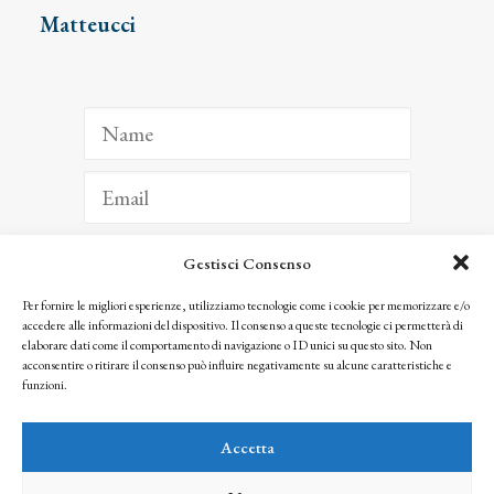
Matteucci
Gestisci Consenso
ISCRIVITI
Per fornire le migliori esperienze, utilizziamo tecnologie come i cookie per memorizzare e/o
accedere alle informazioni del dispositivo. Il consenso a queste tecnologie ci permetterà di
Facendo clic per iscriverti, riconosci che le tue informazioni saranno trattate
elaborare dati come il comportamento di navigazione o ID unici su questo sito. Non
seguendo la nostra
Privacy Policy
acconsentire o ritirare il consenso può influire negativamente su alcune caratteristiche e
© 2025 Istituto Matteucci. All right reserved
funzioni.
Nessuna parte di questo sito può essere riprodotta o trasmessa con qualsiasi mezzo senza
l’autorizzazione scritta dei proprietari dei diritti e dell’Istituto Matteucci
Accetta