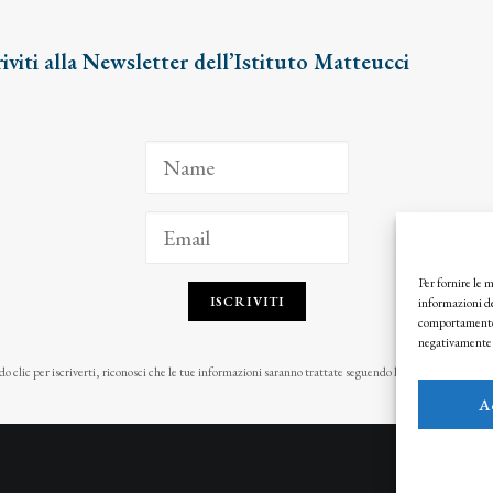
riviti alla Newsletter dell’Istituto Matteucci
Per fornire le 
ISCRIVITI
informazioni de
comportamento d
negativamente s
o clic per iscriverti, riconosci che le tue informazioni saranno trattate seguendo la nostra
Privacy Pol
A