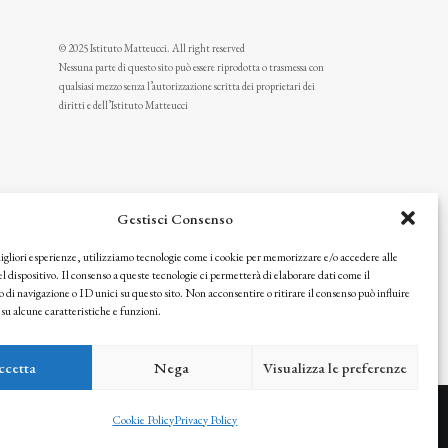
© 2025 Istituto Matteucci. All right reserved
Nessuna parte di questo sito può essere riprodotta o trasmessa con
qualsiasi mezzo senza l’autorizzazione scritta dei proprietari dei
diritti e dell’Istituto Matteucci
Gestisci Consenso
migliori esperienze, utilizziamo tecnologie come i cookie per memorizzare e/o accedere alle
l dispositivo. Il consenso a queste tecnologie ci permetterà di elaborare dati come il
i navigazione o ID unici su questo sito. Non acconsentire o ritirare il consenso può influire
u alcune caratteristiche e funzioni.
icy
ccetta
Nega
Visualizza le preferenze
Cookie Policy
Privacy Policy