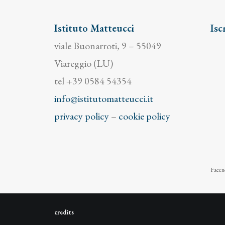
Istituto Matteucci
Isc
viale Buonarroti, 9 – 55049
Viareggio (LU)
tel +39 0584 54354
info@istitutomatteucci.it
privacy policy
–
cookie policy
Facend
credits