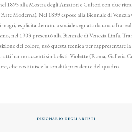
 nel 1895 alla Mostra degli Amatori e Cultori con due ritra
d’Arte Moderna). Nel 1899 espose alla Biennale di Venezi
e i magri, esplicita denuncia sociale segnata da una cifra rea
smo, nel 1903 presentò alla Biennale di Venezia Linfa. Tra i
izione del colore, usò questa tecnica per rappresentare la v
 ritratti hanno accenti simbolisti: Violette (Roma, Galler
lore, che costituisce la tonalità prevalente del quadro.
DIZIONARIO DEGLI ARTISTI