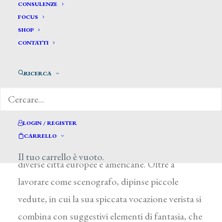
Liverani Tancredi*
CONSULENZE
FOCUS
SHOP
LIVERANI TANCREDI
CONTATTI
Faenza (Ravenna) 1837 – Londra 1890
RICERCA
Figlio di Romolo, si formò sotto la guida del
padre e, a partire dal 1855, collaborò con lui
nelle imprese decorative e scenografiche
LOGIN / REGISTER
dell’Umbria e delle Marche. Resosi autonomo,
CARRELLO
fu attivo a Roma e successivamente anche in
Il tuo carrello è vuoto.
diverse città europee e americane. Oltre a
lavorare come scenografo, dipinse piccole
vedute, in cui la sua spiccata vocazione verista si
combina con suggestivi elementi di fantasia, che