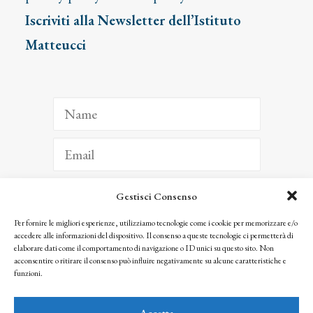
Iscriviti alla Newsletter dell’Istituto
Matteucci
Gestisci Consenso
ISCRIVITI
Per fornire le migliori esperienze, utilizziamo tecnologie come i cookie per memorizzare e/o
accedere alle informazioni del dispositivo. Il consenso a queste tecnologie ci permetterà di
Facendo clic per iscriverti, riconosci che le tue informazioni saranno trattate
elaborare dati come il comportamento di navigazione o ID unici su questo sito. Non
seguendo la nostra
Privacy Policy
acconsentire o ritirare il consenso può influire negativamente su alcune caratteristiche e
© 2025 Istituto Matteucci. All right reserved
funzioni.
Nessuna parte di questo sito può essere riprodotta o trasmessa con qualsiasi mezzo senza
l’autorizzazione scritta dei proprietari dei diritti e dell’Istituto Matteucci
Accetta