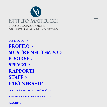
L’ISTITUTO
PROFILO
CERCA TRA GLI ARTISTI:
MOSTRE NEL TEMPO
RISORSE
Search
SERVIZI
for:
RAPPORTI
STAFF
PARTNERSHIP
DIZIONARIO DEGLI ARTISTI
SEMBRARE E NON ESSERE…
ARCHIVI