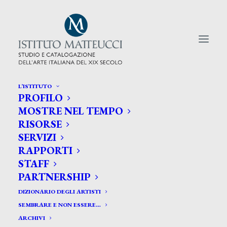
L’ISTITUTO
PROFILO
CERCA TRA GLI ARTISTI:
MOSTRE NEL TEMPO
RISORSE
Search
SERVIZI
for:
RAPPORTI
STAFF
PARTNERSHIP
DIZIONARIO DEGLI ARTISTI
SEMBRARE E NON ESSERE…
ARCHIVI