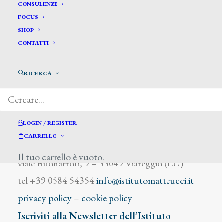
Loiventhal
CONSULENZE
FOCUS
SHOP
CONTATTI
RICERCA
DIZIONARIO DEGLI ARTISTI
LOGIN / REGISTER
CARRELLO
Istituto Matteucci
Il tuo carrello è vuoto.
viale Buonarroti, 9 – 55049 Viareggio (LU)
tel +39 0584 54354
info@istitutomatteucci.it
privacy policy
–
cookie policy
Iscriviti alla Newsletter dell’Istituto