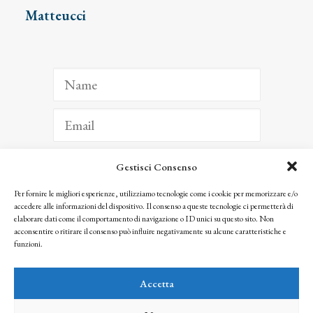
Matteucci
Gestisci Consenso
ISCRIVITI
Per fornire le migliori esperienze, utilizziamo tecnologie come i cookie per memorizzare e/o
accedere alle informazioni del dispositivo. Il consenso a queste tecnologie ci permetterà di
Facendo clic per iscriverti, riconosci che le tue informazioni saranno trattate
elaborare dati come il comportamento di navigazione o ID unici su questo sito. Non
seguendo la nostra
Privacy Policy
acconsentire o ritirare il consenso può influire negativamente su alcune caratteristiche e
© 2025 Istituto Matteucci. All right reserved
funzioni.
Nessuna parte di questo sito può essere riprodotta o trasmessa con qualsiasi mezzo senza
l’autorizzazione scritta dei proprietari dei diritti e dell’Istituto Matteucci
Accetta