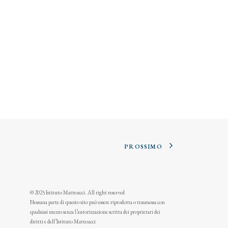
PROSSIMO
© 2025 Istituto Matteucci. All right reserved
Nessuna parte di questo sito può essere riprodotta o trasmessa con
qualsiasi mezzo senza l’autorizzazione scritta dei proprietari dei
diritti e dell’Istituto Matteucci